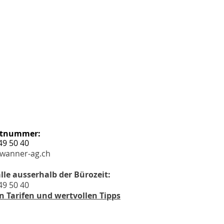
tnummer:
49 50
40
wanner-ag.ch
lle ausserhalb der Bürozeit:
49 50 40
n Tarifen und wertvollen Tipps