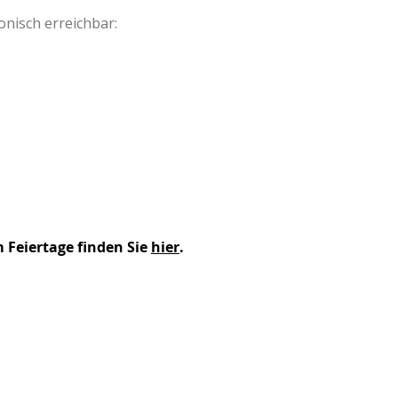
fonisch erreichbar:
 Feiertage finden Sie
hier
.
ÖFFNUN
Montag -
07.00 – 1