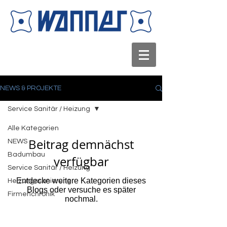
NEWS & PROJEKTE
Service Sanitär / Heizung
Alle Kategorien
Beitrag demnächst
NEWS
Badumbau
verfügbar
Service Sanitär / Heizung
Entdecke weitere Kategorien dieses
Heizungssanierung
Blogs oder versuche es später
Firmenchronik
nochmal.